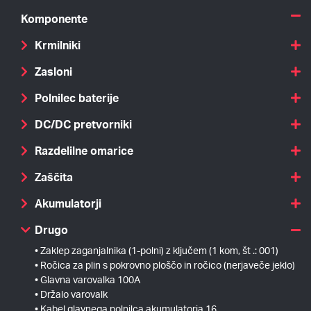
Komponente
Krmilniki
Zasloni
Polnilec baterije
DC/DC pretvorniki
Razdelilne omarice
Zaščita
Akumulatorji
Drugo
Zaklep zaganjalnika (1-polni) z ključem (1 kom, št .: 001)
Ročica za plin s pokrovno ploščo in ročico (nerjaveče jeklo)
Glavna varovalka 100A
Držalo varovalk
Kabel glavnega polnilca akumulatorja 16