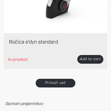
Ročica e’dyn standard
to product
Add to cart
Prikaži več
Seznam prejemnikov