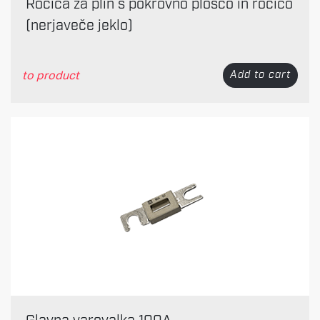
Ročica za plin s pokrovno ploščo in ročico
(nerjaveče jeklo)
to product
Add to cart