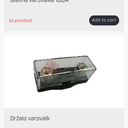
Glavna varovalka 100A
to product
Add to cart
Držalo varovalk