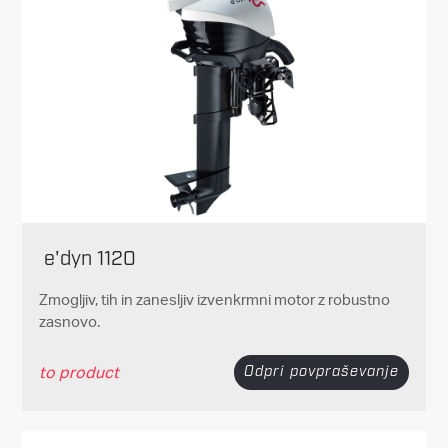
e'dyn 1120
Zmogljiv, tih in zanesljiv izvenkrmni motor z robustno
zasnovo.
to product
Odpri povpraševanje