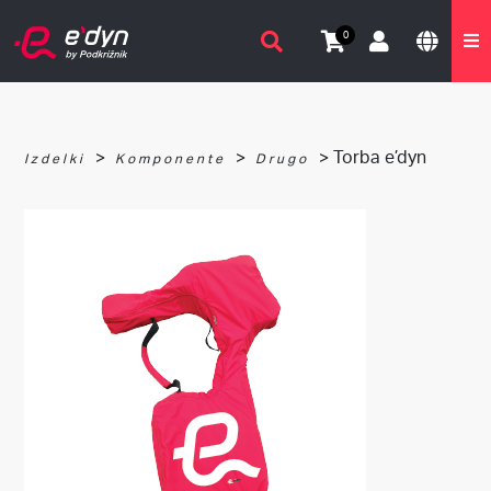
0
>
>
> Torba e’dyn
Izdelki
Komponente
Drugo