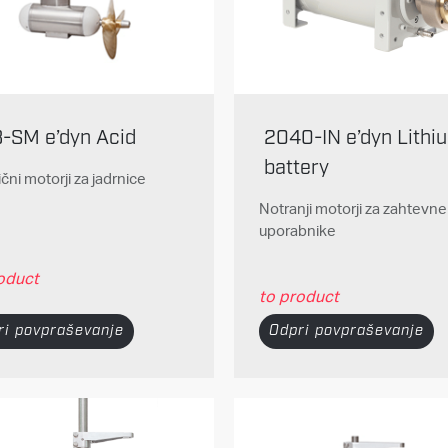
8-SM e’dyn Acid
2040-IN e’dyn Lithi
battery
ični motorji za jadrnice
Notranji motorji za zahtevne
uporabnike
oduct
to product
ri povpraševanje
Odpri povpraševanje