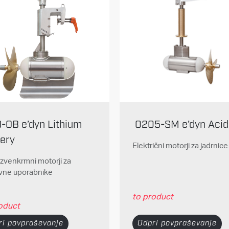
8-OB e’dyn Lithium
0205-SM e’dyn Acid
tery
Električni motorji za jadrnice
 izvenkrmni motorji za
vne uporabnike
to product
oduct
Odpri povpraševanje
ri povpraševanje