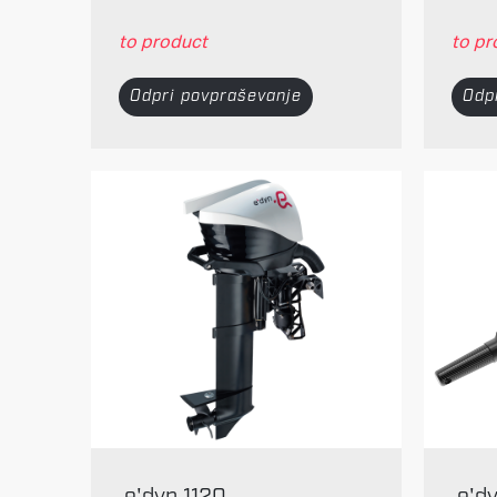
to product
to pr
Odpri povpraševanje
Odp