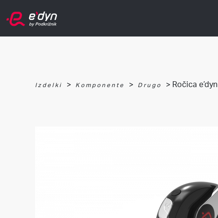
>
>
> Ročica e’dyn
Izdelki
Komponente
Drugo