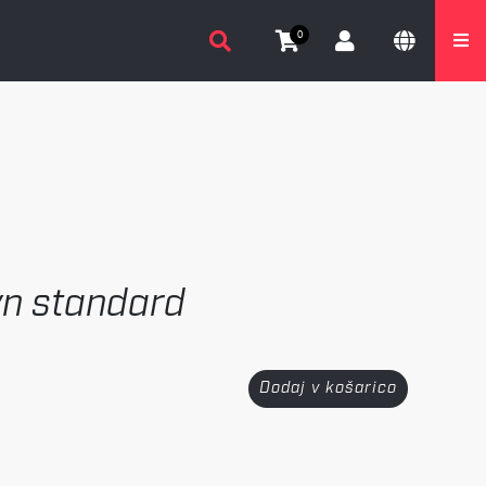
0
yn standard
Dodaj v košarico