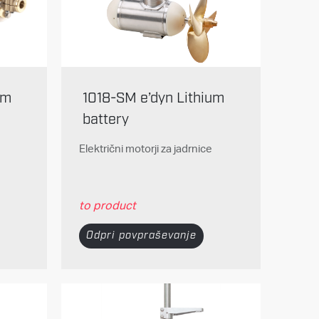
um
1018-SM e’dyn Lithium
battery
Električni motorji za jadrnice
to product
Odpri povpraševanje