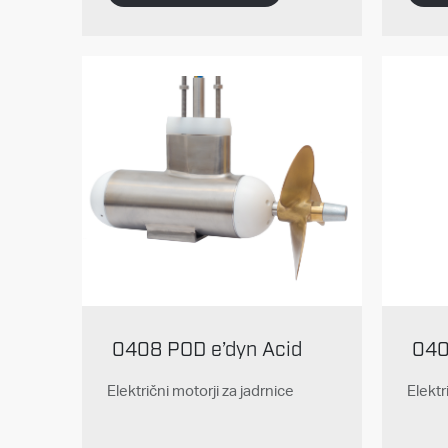
0408 POD e’dyn Acid
040
Električni motorji za jadrnice
Elektr