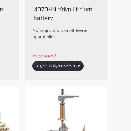
um
4070-IN e’dyn Lithium
battery
Notranji motorji za zahtevne
uporabnike
to product
Odpri povpraševanje