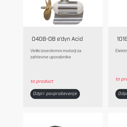
0408-OB e’dyn Acid
101
Veliki izvenkrmni motorji za
Elektr
zahtevne uporabnike
to pr
to product
Odp
Odpri povpraševanje