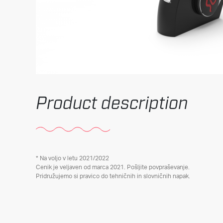
Product description
* Na voljo v letu 2021/2022
Cenik je veljaven od marca 2021. Pošljite povpraševanje.
Pridružujemo si pravico do tehničnih in slovničnih napak.