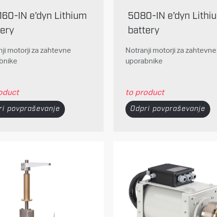
160-IN e’dyn Lithium
5080-IN e’dyn Lithi
tery
battery
ji motorji za zahtevne
Notranji motorji za zahtevne
bnike
uporabnike
oduct
to product
ri povpraševanje
Odpri povpraševanje