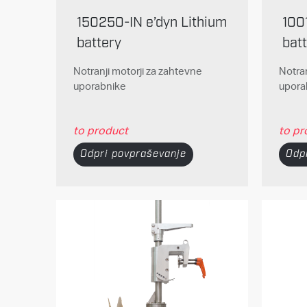
150250-IN e’dyn Lithium
100
battery
bat
Notranji motorji za zahtevne
Notran
uporabnike
upora
to product
to pr
Odpri povpraševanje
Odp