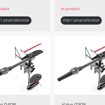
oduct
to product
ri povpraševanje
Odpri povpraševanje