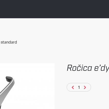
 standard
Ročica e’d