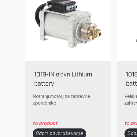
1018-IN e’dyn Lithium
101
battery
bat
Notranji motorji za zahtevne
Veliki
uporabnike
zahte
to product
to pr
Odpri povpraševanje
Odp