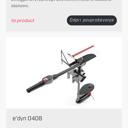
zasnovo.
to product
Odpri povpraševanje
e'dyn 0408