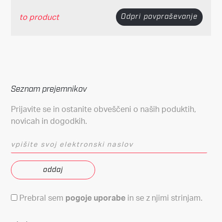
to product
Odpri povpraševanje
Seznam prejemnikov
Prijavite se in ostanite obveščeni o naših poduktih,
novicah in dogodkih.
vpišite svoj elektronski naslov
Pogoji uporabe
Prebral sem
pogoje uporabe
in se z njimi strinjam.