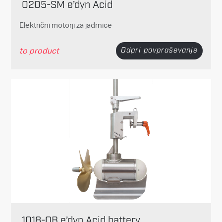
0205-SM e’dyn Acid
Električni motorji za jadrnice
to product
Odpri povpraševanje
1018-OB e’dyn Acid battery