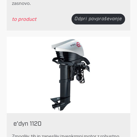
zasnovo.
to product
Odpri povpraševanje
e'dyn 1120
Zmogljiv, tih in zanesljiv izvenkrmni motor z robustno