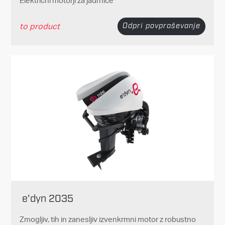
Električni motorji za jadrnice
to product
Odpri povpraševanje
e'dyn 2035
Zmogljiv, tih in zanesljiv izvenkrmni motor z robustno