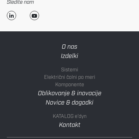
Sledite nam
O nas
Izdelki
Sistemi
Električni čolni po meri
Komponente
Oblikovanje & inovacije
Novice & dogodki
KATALOG e’dyn
Kontakt