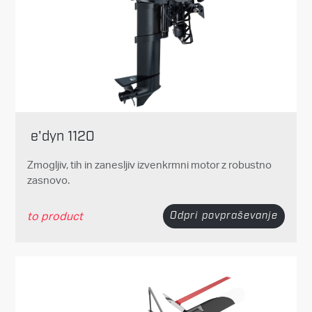
e'dyn 1120
Zmogljiv, tih in zanesljiv izvenkrmni motor z robustno
zasnovo.
to product
Odpri povpraševanje