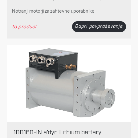
Notranji motorji za zahtevne uporabnike
to product
Odpri povpraševanje
100160-IN e’dyn Lithium battery