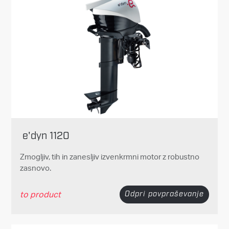
e'dyn 1120
Zmogljiv, tih in zanesljiv izvenkrmni motor z robustno
zasnovo.
to product
Odpri povpraševanje