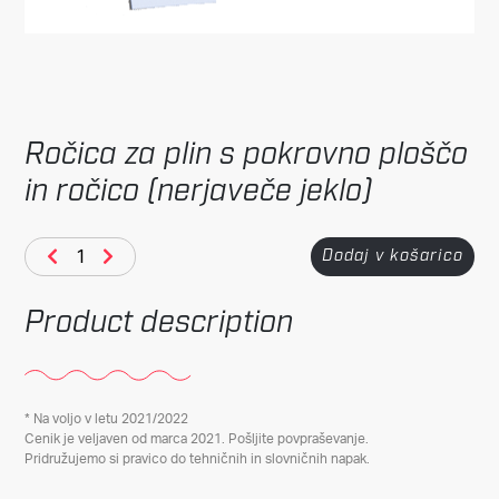
Ročica za plin s pokrovno ploščo
in ročico (nerjaveče jeklo)
Dodaj v košarico
Product description
* Na voljo v letu 2021/2022
Cenik je veljaven od marca 2021. Pošljite povpraševanje.
Pridružujemo si pravico do tehničnih in slovničnih napak.