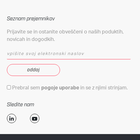
Seznam prejemnikov
Prijavite se in ostanite obveščeni o naših poduktih,
novicah in dogodkih.
vpišite svoj elektronski naslov
Pogoji uporabe
Prebral sem
pogoje uporabe
in se z njimi strinjam.
Sledite nam