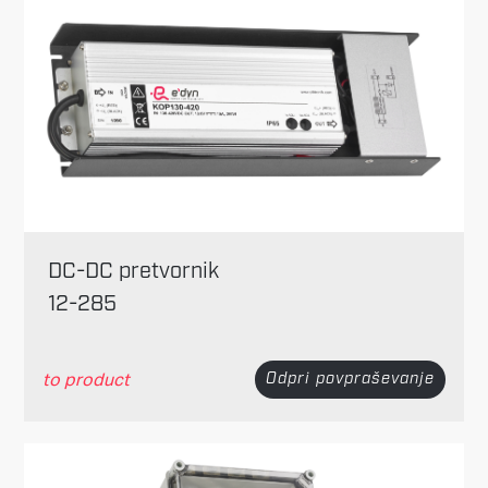
DC-DC pretvornik
12-285
to product
Odpri povpraševanje