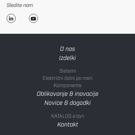
Sledite nam
O nas
Izdelki
Sistemi
Električni čolni po meri
Komponente
Oblikovanje & inovacije
Novice & dogodki
KATALOG e’dyn
Kontakt