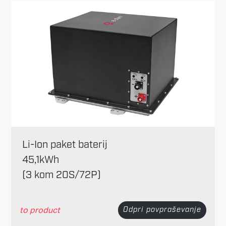
Li-Ion paket baterij
45,1kWh
(3 kom 20S/72P)
to product
Odpri povpraševanje