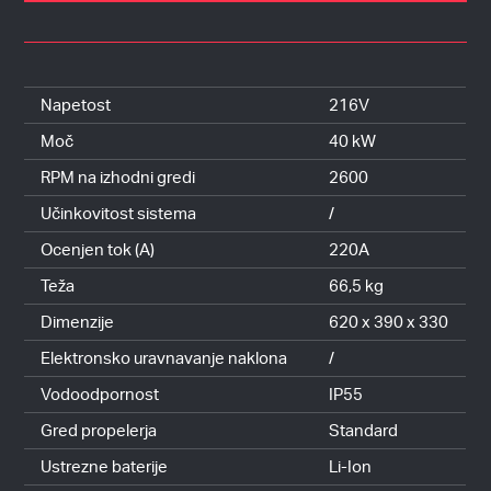
Napetost
216V
Moč
40 kW
RPM na izhodni gredi
2600
Učinkovitost sistema
/
Ocenjen tok (A)
220A
Teža
66,5 kg
Dimenzije
620 x 390 x 330
Elektronsko uravnavanje naklona
/
Vodoodpornost
IP55
Gred propelerja
Standard
Ustrezne baterije
Li-Ion