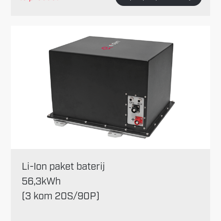
Li-Ion paket baterij
56,3kWh
(3 kom 20S/90P)