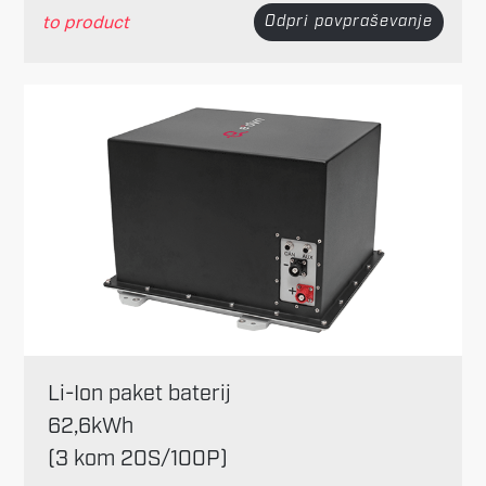
to product
Odpri povpraševanje
Li-Ion paket baterij
62,6kWh
(3 kom 20S/100P)