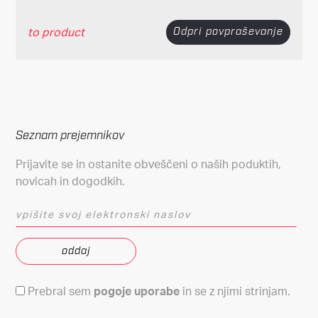
to product
Odpri povpraševanje
Seznam prejemnikov
Prijavite se in ostanite obveščeni o naših poduktih,
novicah in dogodkih.
vpišite svoj elektronski naslov
Pogoji uporabe
Prebral sem
pogoje uporabe
in se z njimi strinjam.