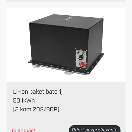
Li-Ion paket baterij
50,1kWh
(3 kom 20S/80P)
to product
Odpri povpraševanje