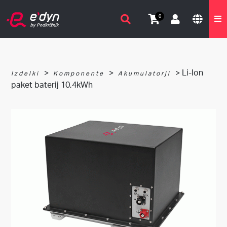
0
>
>
> Li-Ion
Izdelki
Komponente
Akumulatorji
paket baterij 10,4kWh