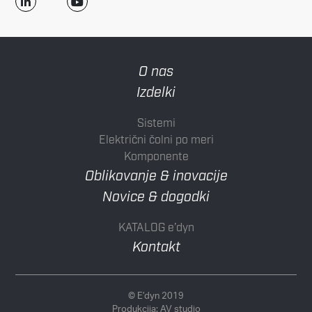
O nas
Izdelki
Sistemi
Električni čolni po meri
Komponente
Oblikovanje & inovacije
Novice & dogodki
KATALOG e’dyn
Kontakt
© E’dyn 2019
Produkcija:
AV studio