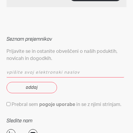
Seznam prejemnikov
Prijavite se in ostanite obveščeni o naših poduktih,
novicah in dogodkih.
vpišite svoj elektronski naslov
Pogoji uporabe
Prebral sem
pogoje uporabe
in se z njimi strinjam.
Sledite nam