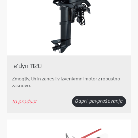
e'dyn 1120
Zmogljiv, tih in zanesljiv izvenkrmni motor z robustno
zasnovo.
to product
Odpri povpraševanje