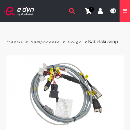
0
>
>
> Kabelski snop
Izdelki
Komponente
Drugo