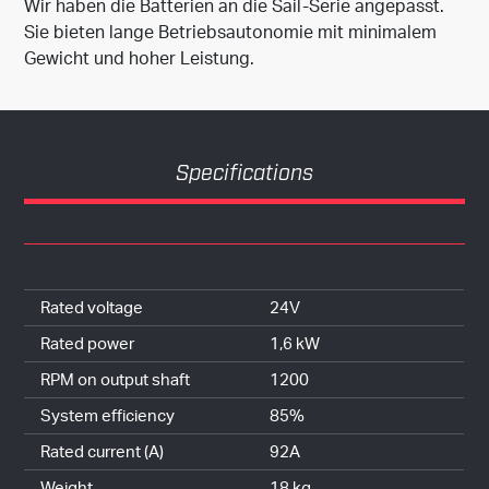
Wir haben die Batterien an die Sail-Serie angepasst.
Sie bieten lange Betriebsautonomie mit minimalem
Gewicht und hoher Leistung.
Specifications
Rated voltage
24V
Rated power
1,6 kW
RPM on output shaft
1200
System efficiency
85%
Rated current (A)
92A
Weight
18 kg