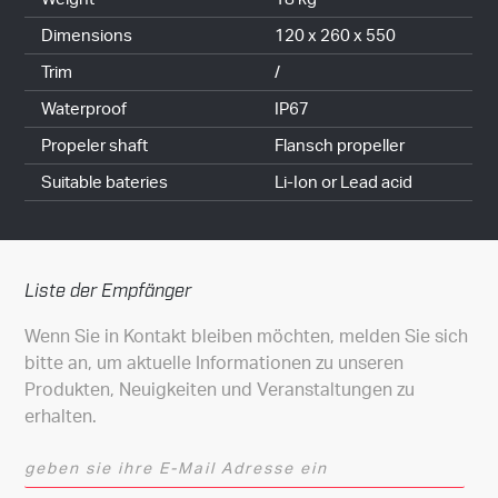
Dimensions
120 x 260 x 550
Trim
/
Waterproof
IP67
Propeler shaft
Flansch propeller
Suitable bateries
Li-Ion or Lead acid
Liste der Empfänger
Wenn Sie in Kontakt bleiben möchten, melden Sie sich
bitte an, um aktuelle Informationen zu unseren
Produkten, Neuigkeiten und Veranstaltungen zu
erhalten.
geben sie ihre E-Mail Adresse ein