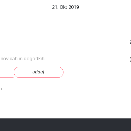
21. Okt 2019
, novicah in dogodkih.
m.