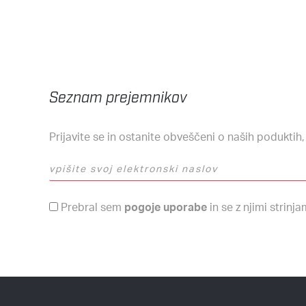
Seznam prejemnikov
Prijavite se in ostanite obveščeni o naših poduktih
vpišite svoj elektronski naslov
Pogoji uporabe
Prebral sem
pogoje uporabe
in se z njimi strinja