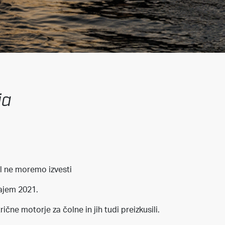
ia
žal ne moremo izvesti
ajem 2021.
čne motorje za čolne in jih tudi preizkusili.