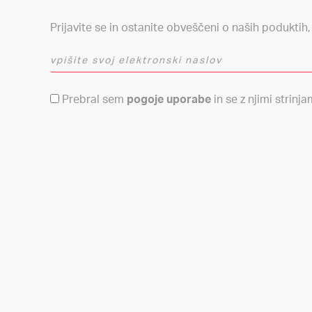
Prijavite se in ostanite obveščeni o naših poduktih
vpišite svoj elektronski naslov
Pogoji uporabe
Prebral sem
pogoje uporabe
in se z njimi strinja
O nas
Izdelki
Sistemi
Električni čolni po meri
Komponente