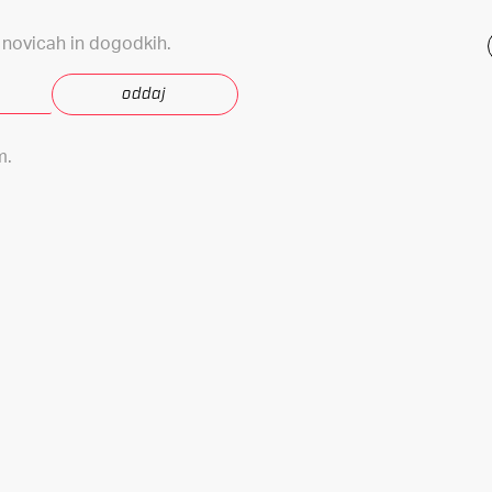
, novicah in dogodkih.
m.
Oblikovanje & inovacije