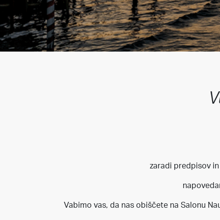
V
zaradi predpisov in 
napovedan
Vabimo vas, da nas obiščete na Salonu Nautic