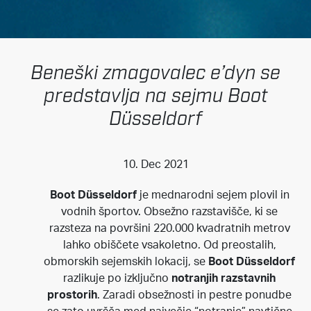
Beneški zmagovalec e’dyn se
predstavlja na sejmu Boot
Düsseldorf
10. Dec 2021
Boot Düsseldorf
je mednarodni sejem plovil in
vodnih športov. Obsežno razstavišče, ki se
razsteza na površini 220.000 kvadratnih metrov
lahko obiščete vsakoletno. Od preostalih,
obmorskih sejemskih lokacij, se
Boot Düsseldorf
razlikuje po izključno
notranjih razstavnih
prostorih
. Zaradi obsežnosti in pestre ponudbe