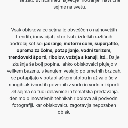
se zato uvršča med največje “notranje” navtične
sejme na svetu.
Vsak obiskovalec sejma je obveščen o najnovejših
trendih, inovacijah, storitvah, izdelkih različnih
področij kot so:
jadranje, motorni čolni, superjahte,
oprema za čolne, potapljanje, vodni turizem,
trendovski športi, ribolov, vožnja s kanuji, itd.
. Da je
izkušnja še bolj poplna, lahko obiskovalci plujejo v
velikem bazenu, s kanujem veslajo po umetnih brzicah,
se potapljajo v potapljaškem stolpu in uživajo še v
mnogih aktivnostih poveznih z vodo in vodnimi športi.
Del sejma so tudi delavnice in tematska predavanja,
denimo o inovativnih tehnikah ribolova ali podvodni
fotografiji, kar obiskovalcu zagotavlja nepozaben
obisk.