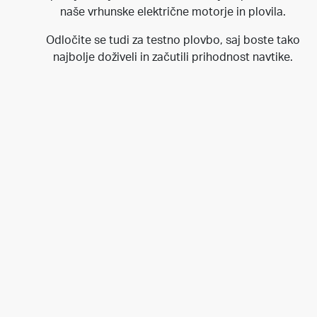
naše vrhunske električne motorje in plovila.
Odločite se tudi za testno plovbo, saj boste tako
najbolje doživeli in začutili prihodnost navtike.
Se vidimo v
Düsseldorfu
?
Boot
Düsseldorf
22. – 30. januar 2022
Rezervirajte svoj obisk
Rezervacije na e-mail:
igor.pecnik@edyn-
marine.com
www.edyn-marine.com