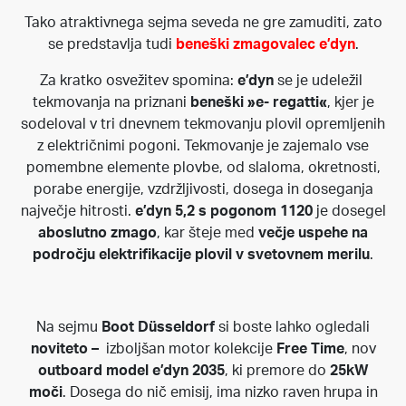
Tako atraktivnega sejma seveda ne gre zamuditi, zato
se predstavlja tudi
beneški zmagovalec e’dyn
.
Za kratko osvežitev spomina:
e’dyn
se je udeležil
tekmovanja na priznani
beneški »e- regatti«
, kjer je
sodeloval v tri dnevnem tekmovanju plovil opremljenih
z električnimi pogoni. Tekmovanje je zajemalo vse
pomembne elemente plovbe, od slaloma, okretnosti,
porabe energije, vzdržljivosti, dosega in doseganja
največje hitrosti.
e’dyn 5,2 s pogonom 1120
je dosegel
aboslutno zmago
, kar šteje med
večje uspehe na
področju elektrifikacije plovil v svetovnem merilu
.
Na sejmu
Boot Düsseldorf
si boste lahko ogledali
noviteto –
izboljšan motor kolekcije
Free Time
, nov
outboard model
e’dyn 2035
, ki premore do
25kW
moči
. Dosega do nič emisij, ima nizko raven hrupa in