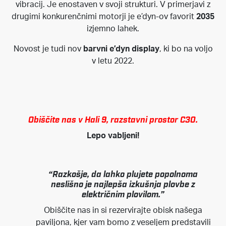
vibracij. Je enostaven v svoji strukturi. V primerjavi z
drugimi konkurenčnimi motorji je e’dyn-ov favorit
2035
izjemno lahek.
Novost je tudi nov
barvni e’dyn display
, ki bo na voljo
v letu 2022.
Obiščite nas v Hali 9, razstavni prostor C30.
Lepo vabljeni!
“Razkošje, da lahko plujete popolnoma
neslišno je najlepša izkušnja plovbe z
električnim plovilom.”
Obiščite nas in si rezervirajte obisk našega
paviljona, kjer vam bomo z veseljem predstavili