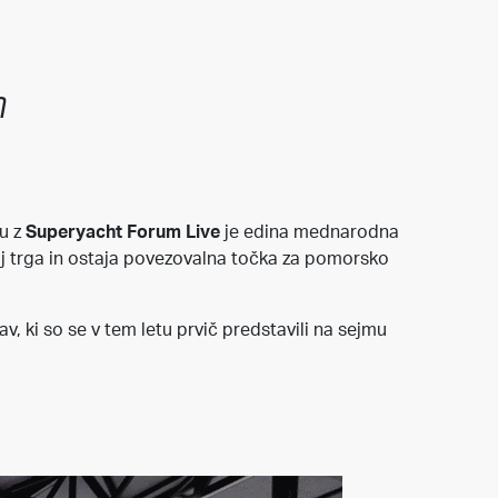
m
u z
Superyacht Forum Live
je edina mednarodna
oj trga in ostaja povezovalna točka za pomorsko
žav, ki so se v tem letu prvič predstavili na sejmu