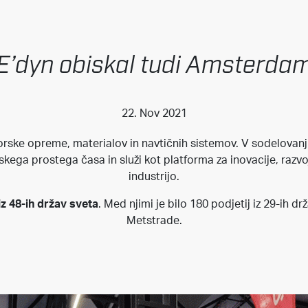
E’dyn obiskal tudi Amsterda
22. Nov 2021
orske opreme, materialov in navtičnih sistemov. V sodelovanj
kega prostega časa in služi kot platforma za inovacije, razv
industrijo.
iz 48-ih držav sveta
. Med njimi je bilo 180 podjetij iz 29-ih dr
Metstrade.