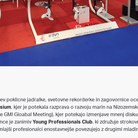
ev poklicne jadralke, svetovne rekorderke in zagovornice o
sium
, kjer je potekala razprava o razvoju marin na Nizozem
e GMI Gloabal Meeting), kjer potekajo izmenjave mnenj disku
nce je zanimiv
Young Professionals Club
, ki združuje strokov
 mlajši profesionalci enostavnejše povezujejo z drugimi mladimi