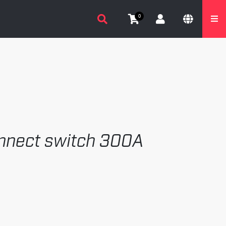
0
nnect switch 300A