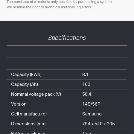
The purchase of a motor is only possible by purchasing a system.
We reserve the right to technical and spelling errors.
Specifications
Capacity (kWh)
8,1
Capacity (Ah)
160
Nominal voltage pack (V)
50,4
Version
14S/56P
Cell manufacturer
Samsung
Dimensions (mm)
794 x 540 x 205
Battery packages
1 pc