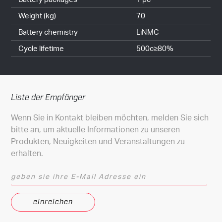
Weight (kg)
70
Battery chemistry
LiNMC
Cycle lifetime
500c≥80%
Liste der Empfänger
Wenn Sie in Kontakt bleiben möchten, melden Sie sich
bitte an, um aktuelle Informationen zu unseren
Produkten, Neuigkeiten und Veranstaltungen zu
erhalten.
geben sie ihre E-Mail Adresse ein