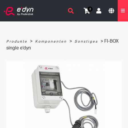
0
>
>
> FI-BOX
Produkte
Komponenten
Sonstiges
single e’dyn