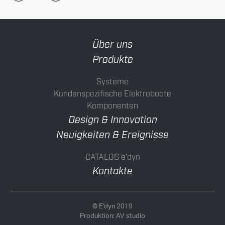
Über uns
Produkte
Systeme
Kundenspezifische Elektroboote
Komponenten
Design & Innovation
Neuigkeiten & Ereignisse
CATALOG e’dyn
Kontakte
© E’dyn 2019
Produktion:
AV studio