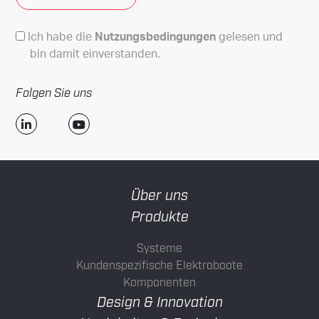
Nutzungsbedingungen
Ich habe die
Nutzungsbedingungen
gelesen und
bin damit einverstanden.
Folgen Sie uns
Über uns
Produkte
Systeme
Kundenspezifische Elektroboote
Komponenten
Design & Innovation