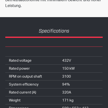
Leistung.
Specifications
Rated voltage
432V
Rated power
150 kW
RPM on output shaft
3100
System efficiency
94%
Rated current (A)
320A
Weight
171 kg