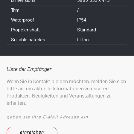
Dimensions
598 x 553 x 413
Trim
/
Waterproof
IP54
Propeler shaft
Standard
Suitable bateries
Li-Ion
Liste der Empfänger
Wenn Sie in Kontakt bleiben möchten, melden Sie sich
bitte an, um aktuelle Informationen zu unseren
Produkten, Neuigkeiten und Veranstaltungen zu
erhalten.
geben sie ihre E-Mail Adresse ein